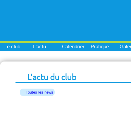
Le club
L'actu
Calendrier
Pratique
Galer
L'actu du club
Toutes les news