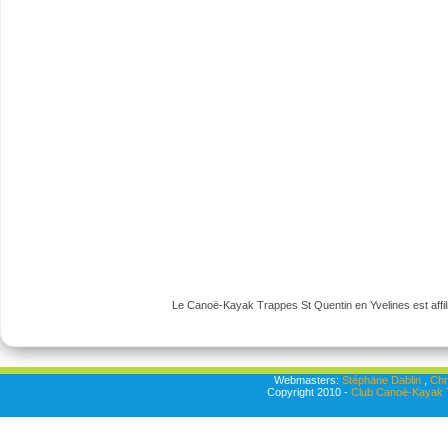
Le Canoë-Kayak Trappes St Quentin en Yvelines est affili
Webmasters:
Stéphane Dablin
,
Chr
Copyright 2010 -
Club Canoë-Kayak T