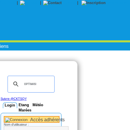
|
|
Contact
|
Inscription
iens
Suivre @CKTSQY
Etang
Météo
Login
Marées
Accès adhérents
Nom d'utilisateur :