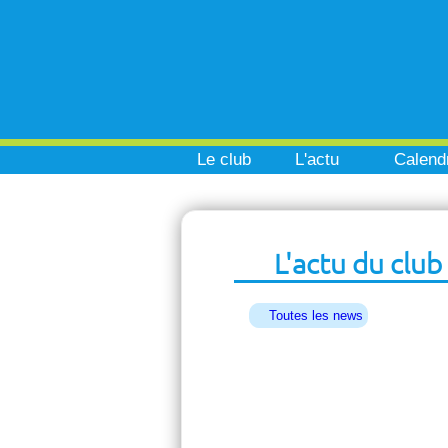
Le club
L'actu
Calendr
L'actu du club
Toutes les news