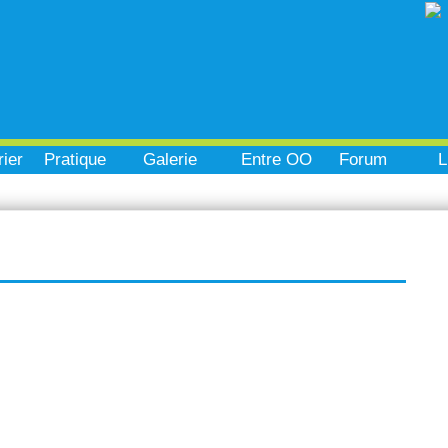
ier
Pratique
Galerie
Entre OO
Forum
L