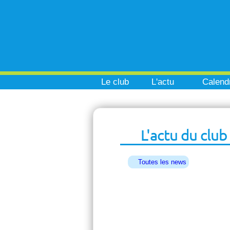
Le club
L'actu
Calendr
L'actu du club
Toutes les news