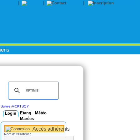
|
|
Contact
|
Inscription
iens
Suivre @CKTSQY
Etang
Météo
Login
Marées
Accès adhérents
Nom d'utilisateur :