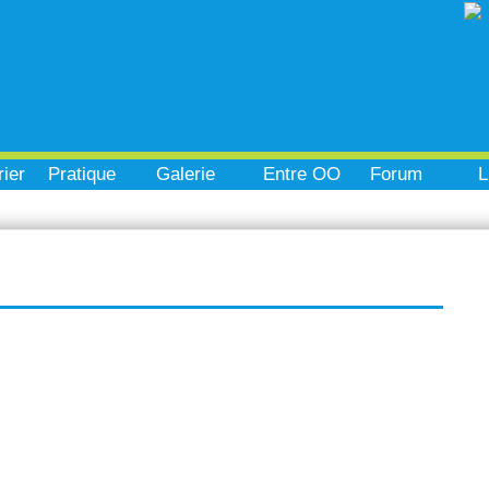
ier
Pratique
Galerie
Entre OO
Forum
L