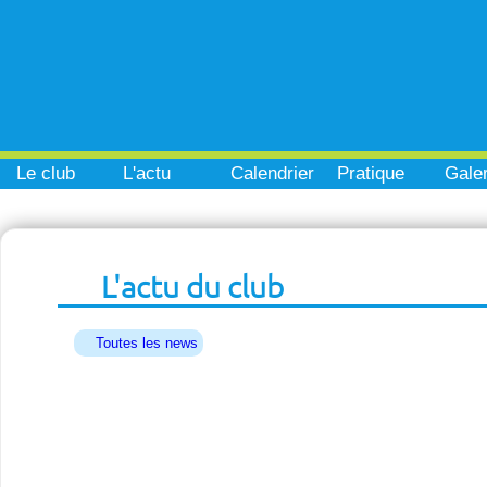
Le club
L'actu
Calendrier
Pratique
Galer
L'actu du club
Toutes les news