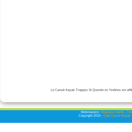
Le Canoë-Kayak Trappes St Quentin en Yvelines est affili
Webmasters:
Stéphane Dablin
,
Chr
Copyright 2010 -
Club Canoë-Kayak T