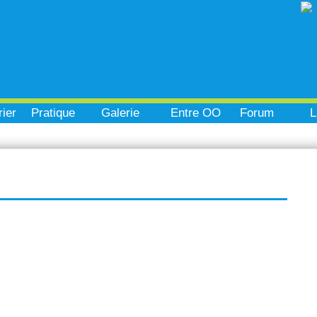
ier
Pratique
Galerie
Entre OO
Forum
L