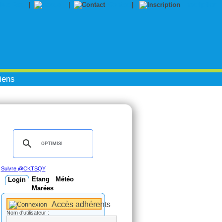
|
|
Contact
|
Inscription
iens
Suivre @CKTSQY
Etang
Météo
Login
Marées
Accès adhérents
Nom d'utilisateur :