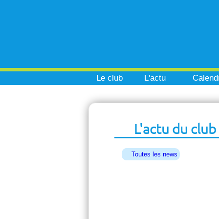
Le club
L'actu
Calendr
L'actu du club
Toutes les news