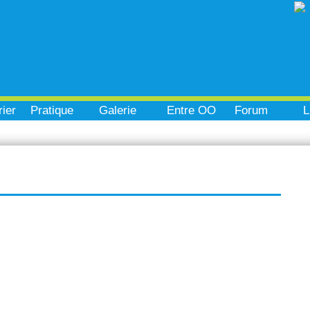
ier
Pratique
Galerie
Entre OO
Forum
L