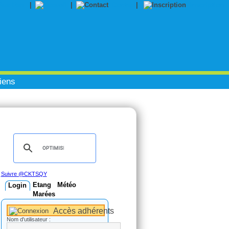
|
|
Contact
|
Inscription
iens
Suivre @CKTSQY
Etang
Météo
Login
Marées
Accès adhérents
Nom d'utilisateur :