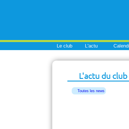
Le club
L'actu
Calendr
L'actu du club
Toutes les news