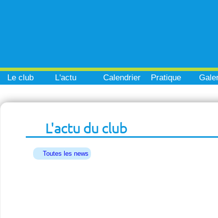
Le club
L'actu
Calendrier
Pratique
Galer
L'actu du club
Toutes les news