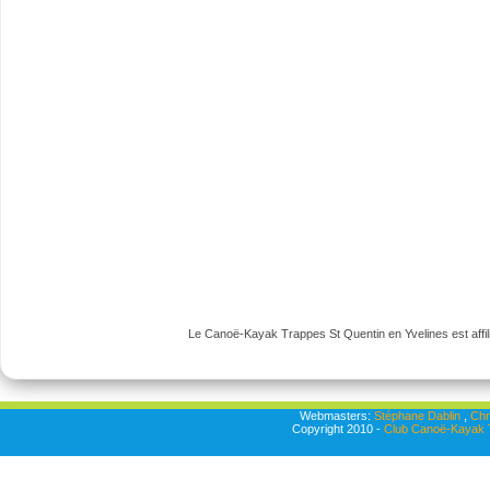
Le Canoë-Kayak Trappes St Quentin en Yvelines est affili
Webmasters:
Stéphane Dablin
,
Chr
Copyright 2010 -
Club Canoë-Kayak T