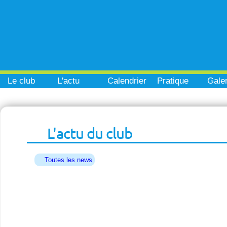
Le club
L'actu
Calendrier
Pratique
Galer
L'actu du club
Toutes les news