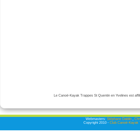
Le Canoë-Kayak Trappes St Quentin en Yvelines est affili
Webmasters:
Stéphane Dablin
,
Chr
Copyright 2010 -
Club Canoë-Kayak T