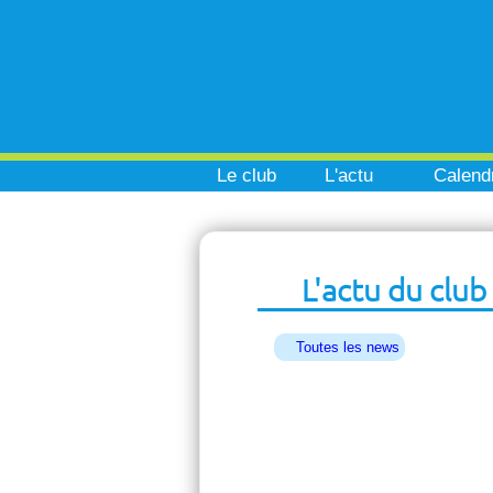
Le club
L'actu
Calendr
L'actu du club
Toutes les news