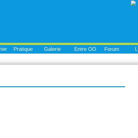
ier
Pratique
Galerie
Entre OO
Forum
L