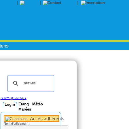
|
|
Contact
|
Inscription
iens
Suivre @CKTSQY
Etang
Météo
Login
Marées
Accès adhérents
Nom d'utilisateur :