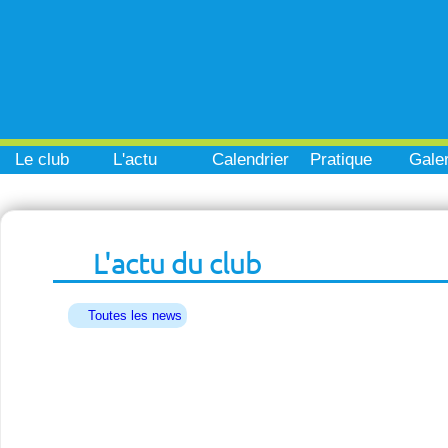
Le club
L'actu
Calendrier
Pratique
Galer
L'actu du club
Toutes les news