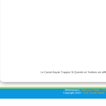
Le Canoë-Kayak Trappes St Quentin en Yvelines est affili
Webmasters:
Stéphane Dablin
,
Chr
Copyright 2010 -
Club Canoë-Kayak T