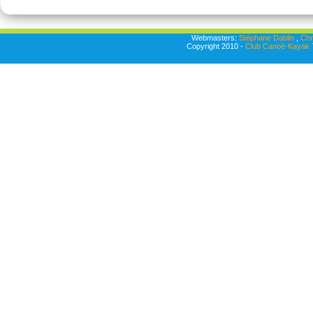
Webmasters:
Stéphane Dablin
,
Chr
Copyright 2010 -
Club Canoë-Kayak T