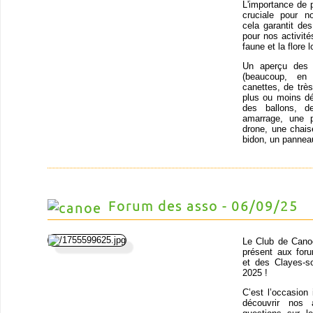
L'importance de 
cruciale pour n
cela garantit de
pour nos activit
faune et la flore
Un aperçu des o
(beaucoup, en
canettes, de trè
plus ou moins dé
des ballons, d
amarrage, une p
drone, une chais
bidon, un panneau
Forum des asso - 06/09/25
Le Club de Cano
présent aux for
et des Clayes-s
2025 !
C’est l’occasion 
découvrir nos 