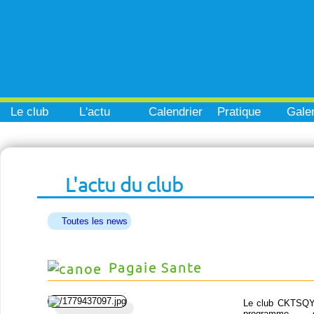
Le club
L'actu
Calendrier
Pratique
Galer
L'actu du club
Toutes les news
Pagaie Sante
Le club CKTSQY
programm