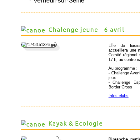
- Verneuil-sur-Seine
Chalenge jeune - 6 avril
L'Île de loisir
accueillera une
Comité régional d
17 h, au centre n
Au programme :
- Challenge Avenir
jeux
- Challenge Esp
Border Cross
Infos clubs
Kayak & Ecologie
Dimanche mati