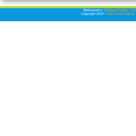
Webmasters:
Stéphane Dablin
,
Chr
Copyright 2010 -
Club Canoë-Kayak T