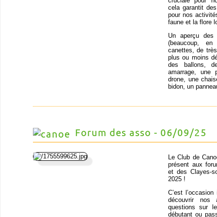
cruciale pour n
cela garantit de
pour nos activit
faune et la flore
Un aperçu des o
(beaucoup, en
canettes, de trè
plus ou moins dé
des ballons, d
amarrage, une p
drone, une chais
bidon, un panneau
Forum des asso - 06/09/25
Le Club de Cano
présent aux for
et des Clayes-s
2025 !
C’est l’occasion 
découvrir nos 
questions sur 
débutant ou pas