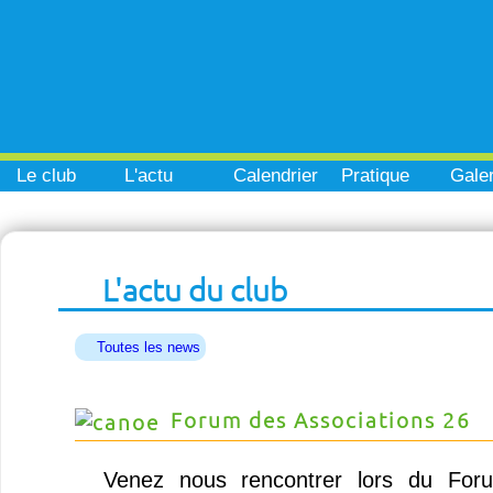
Le club
L'actu
Calendrier
Pratique
Galer
L'actu du club
Toutes les news
Forum des Associations 26
Venez nous rencontrer lors du Foru