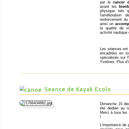
par le
cancer 
avant les
bienf
physique tels q
l'amélioration
renforcement du 
ainsi un
accomp
la qualité de v
activité nautique 
Les séances ont l
encadrées en t
spécialisés sur l
Yvelines. Plus d’
Seance de Kayak Ecolo
Dimanche 15 déc
été dédiée au r
Merci à tous les
!
L'importance de 