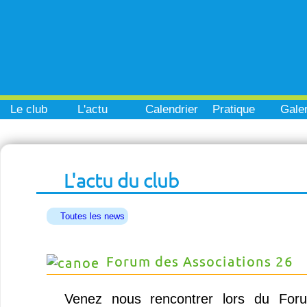
Le club
L'actu
Calendrier
Pratique
Galer
L'actu du club
Toutes les news
Forum des Associations 26
Venez nous rencontrer lors du Foru