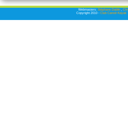
Webmasters:
Stéphane Dablin
,
Chr
Copyright 2010 -
Club Canoë-Kayak T