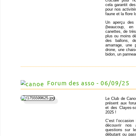
cruciale pour n
cela garantit de
pour nos activit
faune et la flore
Un aperçu des o
(beaucoup, en
canettes, de trè
plus ou moins dé
des ballons, d
amarrage, une p
drone, une chais
bidon, un panneau
Forum des asso - 06/09/25
Le Club de Cano
présent aux for
et des Clayes-s
2025 !
C’est l’occasion 
découvrir nos 
questions sur 
débutant ou pas