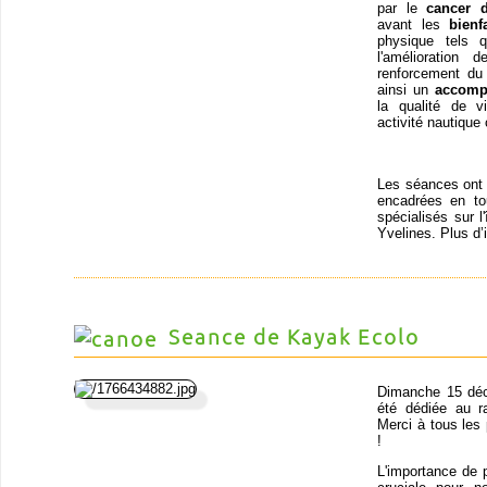
par le
cancer 
avant les
bienf
physique tels q
l'amélioration
renforcement du 
ainsi un
accomp
la qualité de v
activité nautique 
Les séances ont l
encadrées en t
spécialisés sur l
Yvelines. Plus d’
Seance de Kayak Ecolo
Dimanche 15 déc
été dédiée au r
Merci à tous les
!
L'importance de 