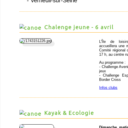
- Verneuil-sur-Seine
Chalenge jeune - 6 avril
L'Île de loisir
accueillera une
Comité régional d
17 h, au centre n
Au programme :
- Challenge Avenir
jeux
- Challenge Esp
Border Cross
Infos clubs
Kayak & Ecologie
Dimanche mati