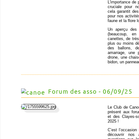
L'importance de 
cruciale pour n
cela garantit de
pour nos activit
faune et la flore
Un aperçu des o
(beaucoup, en
canettes, de trè
plus ou moins dé
des ballons, d
amarrage, une p
drone, une chais
bidon, un panneau
Forum des asso - 06/09/25
Le Club de Cano
présent aux for
et des Clayes-s
2025 !
C’est l’occasion 
découvrir nos 