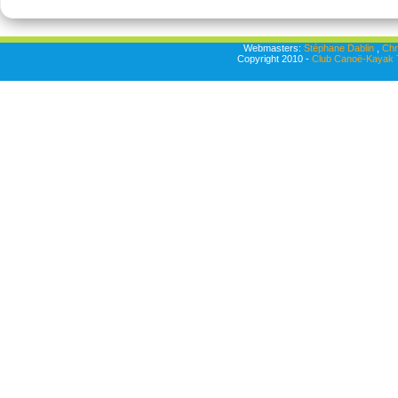
Webmasters:
Stéphane Dablin
,
Chr
Copyright 2010 -
Club Canoë-Kayak T