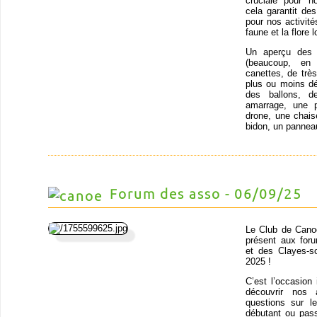
cruciale pour n
cela garantit de
pour nos activit
faune et la flore
Un aperçu des o
(beaucoup, en
canettes, de trè
plus ou moins dé
des ballons, d
amarrage, une p
drone, une chais
bidon, un panneau
Forum des asso - 06/09/25
Le Club de Cano
présent aux for
et des Clayes-s
2025 !
C’est l’occasion 
découvrir nos 
questions sur 
débutant ou pas