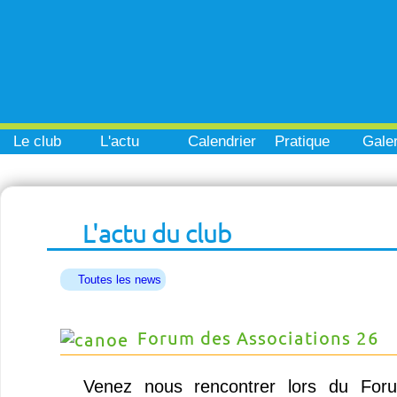
Le club
L'actu
Calendrier
Pratique
Galer
L'actu du club
Toutes les news
Forum des Associations 26
Venez nous rencontrer lors du Foru