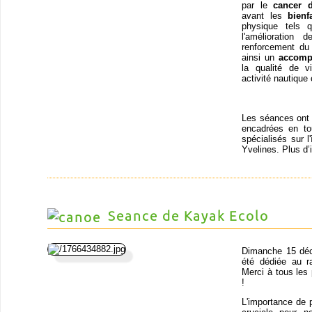
par le
cancer 
avant les
bienf
physique tels q
l'amélioration
renforcement du 
ainsi un
accomp
la qualité de v
activité nautique 
Les séances ont l
encadrées en t
spécialisés sur l
Yvelines. Plus d’
Seance de Kayak Ecolo
Dimanche 15 déc
été dédiée au r
Merci à tous les
!
L'importance de 