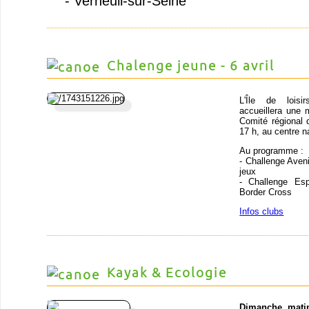
- Verneuil-sur-Seine
Chalenge jeune - 6 avril
L'Île de loisir
accueillera une
Comité régional d
17 h, au centre n
Au programme :
- Challenge Avenir
jeux
- Challenge Esp
Border Cross
Infos clubs
Kayak & Ecologie
Dimanche mati