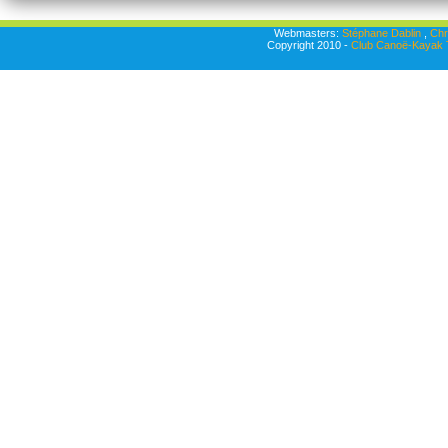
Webmasters:
Stéphane Dablin
,
Chr
Copyright 2010 -
Club Canoë-Kayak T