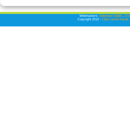
Webmasters:
Stéphane Dablin
,
Chr
Copyright 2010 -
Club Canoë-Kayak T