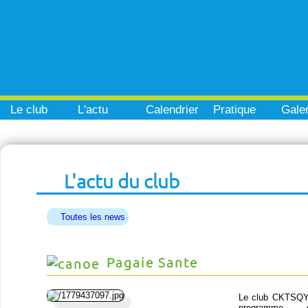
Le club
L'actu
Calendrier
Pratique
Galer
L'actu du club
Toutes les news
Pagaie Sante
Le club CKTSQY
programm