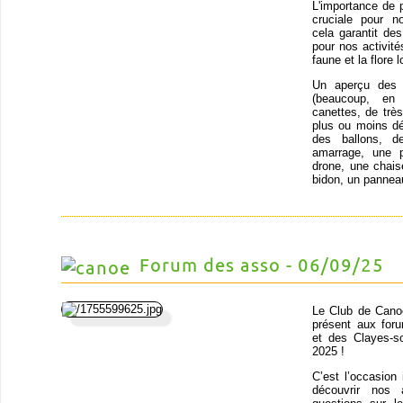
L'importance de 
cruciale pour n
cela garantit de
pour nos activit
faune et la flore
Un aperçu des o
(beaucoup, en
canettes, de trè
plus ou moins dé
des ballons, d
amarrage, une p
drone, une chais
bidon, un panneau
Forum des asso - 06/09/25
Le Club de Cano
présent aux for
et des Clayes-s
2025 !
C’est l’occasion 
découvrir nos 