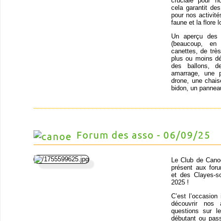
cruciale pour n
cela garantit de
pour nos activit
faune et la flore
Un aperçu des o
(beaucoup, en
canettes, de trè
plus ou moins dé
des ballons, d
amarrage, une p
drone, une chais
bidon, un panneau
Forum des asso - 06/09/25
Le Club de Cano
présent aux for
et des Clayes-s
2025 !
C’est l’occasion 
découvrir nos 
questions sur 
débutant ou pas