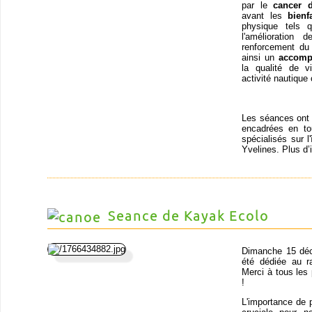
par le
cancer 
avant les
bienf
physique tels q
l'amélioration
renforcement du 
ainsi un
accomp
la qualité de v
activité nautique 
Les séances ont l
encadrées en t
spécialisés sur l
Yvelines. Plus d’
Seance de Kayak Ecolo
Dimanche 15 déc
été dédiée au r
Merci à tous les
!
L'importance de 