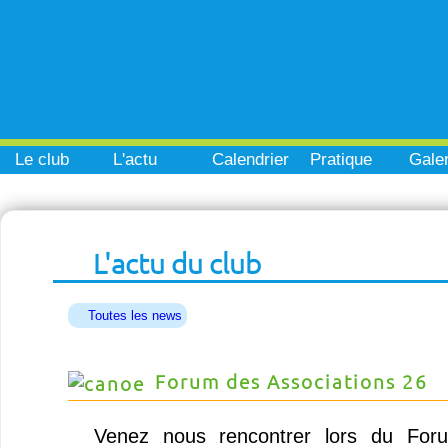
Le club
L'actu
Calendrier
Pratique
Galer
L'actu du club
Toutes les news
Forum des Associations 26
Venez nous rencontrer lors du Foru