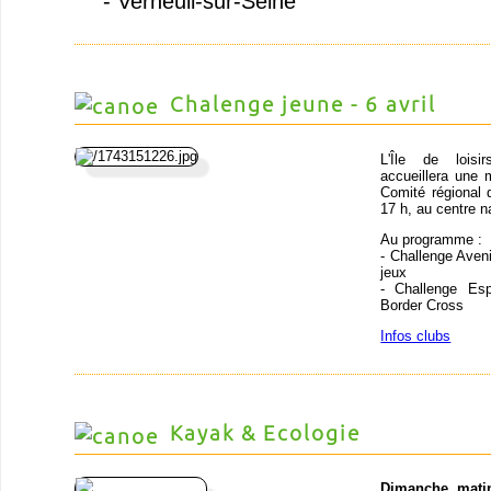
- Verneuil-sur-Seine
Chalenge jeune - 6 avril
L'Île de loisir
accueillera une
Comité régional d
17 h, au centre n
Au programme :
- Challenge Avenir
jeux
- Challenge Esp
Border Cross
Infos clubs
Kayak & Ecologie
Dimanche mati