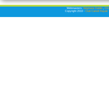
Webmasters:
Stéphane Dablin
,
Chr
Copyright 2010 -
Club Canoë-Kayak T