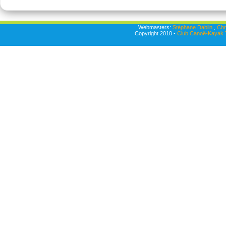
Webmasters:
Stéphane Dablin
,
Chr
Copyright 2010 -
Club Canoë-Kayak T