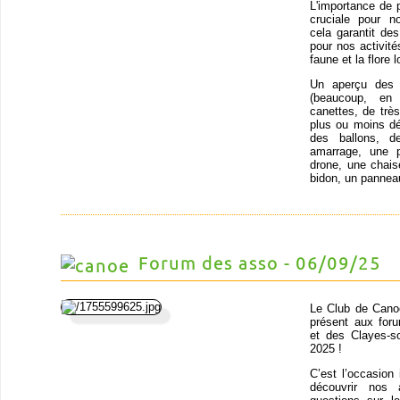
L'importance de 
cruciale pour n
cela garantit de
pour nos activit
faune et la flore
Un aperçu des o
(beaucoup, en
canettes, de trè
plus ou moins dé
des ballons, d
amarrage, une p
drone, une chais
bidon, un panneau
Forum des asso - 06/09/25
Le Club de Cano
présent aux for
et des Clayes-s
2025 !
C’est l’occasion 
découvrir nos 