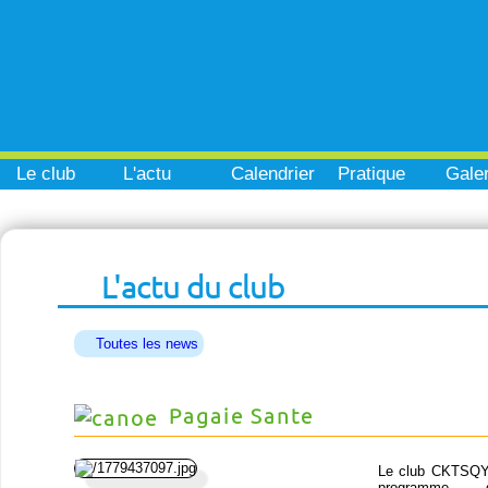
Le club
L'actu
Calendrier
Pratique
Galer
L'actu du club
Toutes les news
Pagaie Sante
Le club CKTSQY
programm