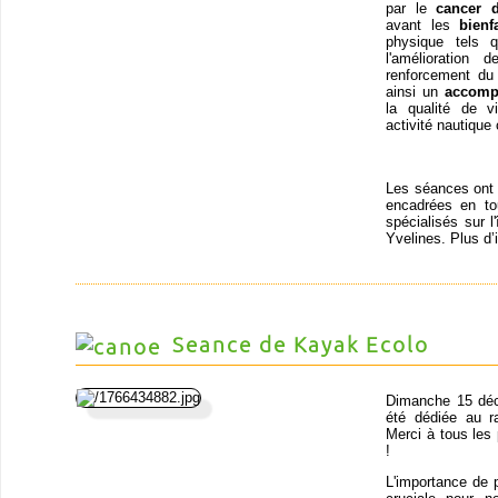
par le
cancer 
avant les
bienf
physique tels q
l'amélioration
renforcement du 
ainsi un
accomp
la qualité de v
activité nautique 
Les séances ont l
encadrées en t
spécialisés sur l
Yvelines. Plus d’
Seance de Kayak Ecolo
Dimanche 15 déc
été dédiée au r
Merci à tous les
!
L'importance de 