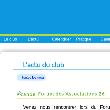
Le club
L'actu
Calendrier
Pratique
Galer
L'actu du club
Toutes les news
Forum des Associations 26
Venez nous rencontrer lors du Foru