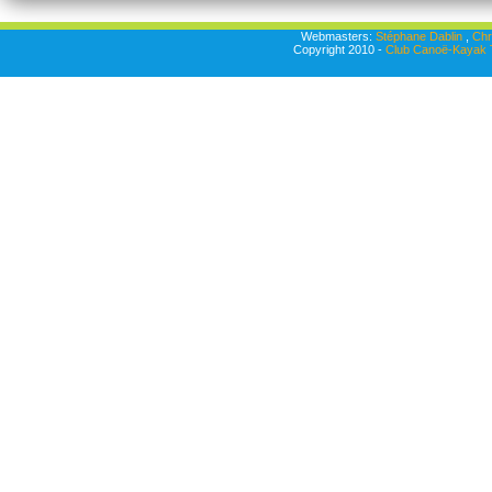
Webmasters:
Stéphane Dablin
,
Chr
Copyright 2010 -
Club Canoë-Kayak T