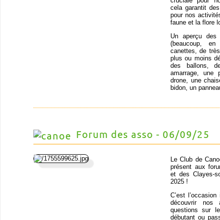
cruciale pour n
cela garantit de
pour nos activit
faune et la flore
Un aperçu des o
(beaucoup, en
canettes, de trè
plus ou moins dé
des ballons, d
amarrage, une p
drone, une chais
bidon, un panneau
Forum des asso - 06/09/25
Le Club de Cano
présent aux for
et des Clayes-s
2025 !
C’est l’occasion 
découvrir nos 
questions sur 
débutant ou pas