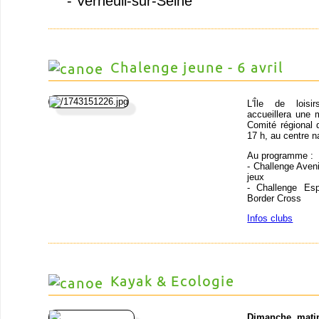
- Verneuil-sur-Seine
Chalenge jeune - 6 avril
L'Île de loisir
accueillera une
Comité régional d
17 h, au centre n
Au programme :
- Challenge Avenir
jeux
- Challenge Esp
Border Cross
Infos clubs
Kayak & Ecologie
Dimanche mati