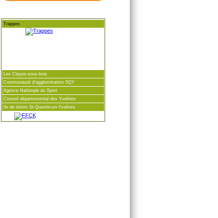
Trappes
Les Clayes-sous-bois
Communauté d'agglomération SQY
Agence Nationale du Sport
Conseil départemental des Yvelines
Ile de loisirs St-Quentin-en-Yvelines