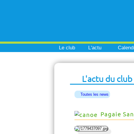
Le club
L'actu
Calendr
L'actu du club
Toutes les news
Pagaie San