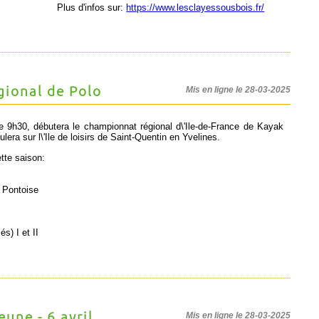
Plus d'infos sur:
https://www.lesclayessousbois.fr/
ional de Polo
Mis en ligne le 28-03-2025
 9h30, débutera le championnat régional d\'Ile-de-France de Kayak
lera sur l\'Ile de loisirs de Saint-Quentin en Yvelines.
tte saison:
 Pontoise
s) I et II
une - 6 avril
Mis en ligne le 28-03-2025