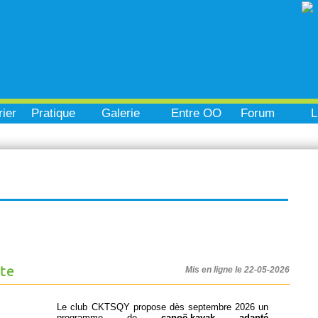
ier
Pratique
Galerie
Entre OO
Forum
L
te
Mis en ligne le 22-05-2026
Le club CKTSQY propose dès septembre 2026 un
programme de
canoë-kayak adapté