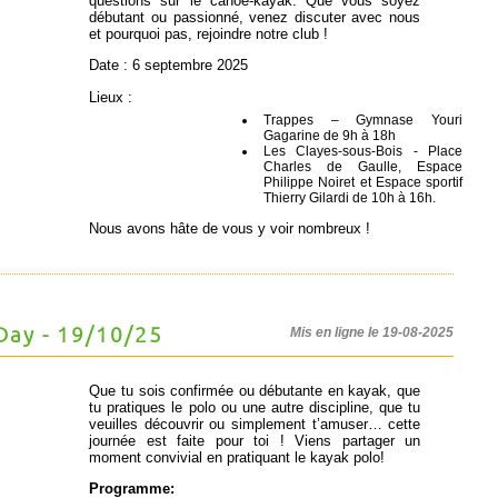
questions sur le canoë-kayak. Que vous soyez
débutant ou passionné, venez discuter avec nous
et pourquoi pas, rejoindre notre club !
Date : 6 septembre 2025
Lieux :
Trappes – Gymnase Youri
Gagarine de 9h à 18h
Les Clayes-sous-Bois - Place
Charles de Gaulle, Espace
Philippe Noiret et Espace sportif
Thierry Gilardi de 10h à 16h.
Nous avons hâte de vous y voir nombreux !
 Day - 19/10/25
Mis en ligne le 19-08-2025
Que tu sois confirmée ou débutante en kayak, que
tu pratiques le polo ou une autre discipline, que tu
veuilles découvrir ou simplement t’amuser… cette
journée est faite pour toi ! Viens partager un
moment convivial en pratiquant le kayak polo!
Programme: