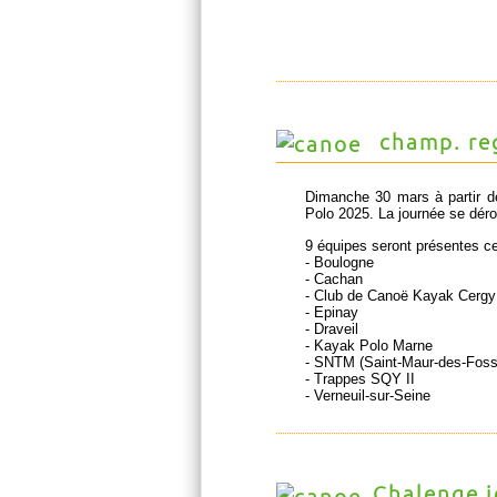
champ. reg
Dimanche 30 mars à partir de
Polo 2025. La journée se dérou
9 équipes seront présentes ce
- Boulogne
- Cachan
- Club de Canoë Kayak Cergy
- Epinay
- Draveil
- Kayak Polo Marne
- SNTM (Saint-Maur-des-Fossé
- Trappes SQY II
- Verneuil-sur-Seine
Chalenge je