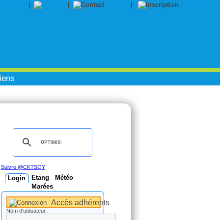
|
|
Contact
|
Inscription
iens
Suivre @CKTSQY
Etang
Météo
Login
Marées
Accès adhérents
Nom d'utilisateur :