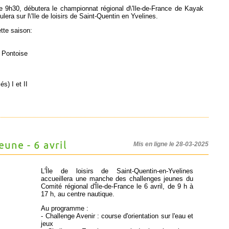
 9h30, débutera le championnat régional d\'Ile-de-France de Kayak
lera sur l\'Ile de loisirs de Saint-Quentin en Yvelines.
tte saison:
 Pontoise
s) I et II
une - 6 avril
Mis en ligne le 28-03-2025
L'Île de loisirs de Saint-Quentin-en-Yvelines
accueillera une manche des challenges jeunes du
Comité régional d'Île-de-France le 6 avril, de 9 h à
17 h, au centre nautique.
Au programme :
- Challenge Avenir : course d'orientation sur l'eau et
jeux