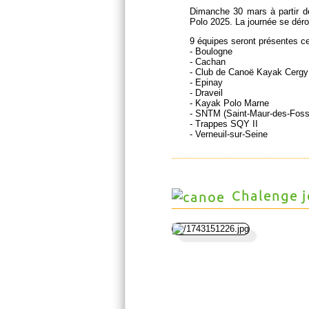
Dimanche 30 mars à partir de
Polo 2025. La journée se dérou
9 équipes seront présentes ce
- Boulogne
- Cachan
- Club de Canoë Kayak Cergy
- Epinay
- Draveil
- Kayak Polo Marne
- SNTM (Saint-Maur-des-Fossé
- Trappes SQY II
- Verneuil-sur-Seine
Chalenge je