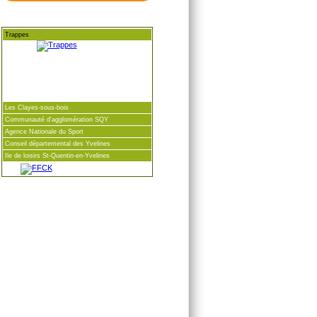
Trappes
Les Clayes-sous-bois
Communauté d'agglomération SQY
Agence Nationale du Sport
Conseil départemental des Yvelines
Ile de loisirs St-Quentin-en-Yvelines