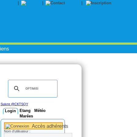
|
|
Contact
|
Inscription
iens
Suivre @CKTSQY
Etang
Météo
Login
Marées
Accès adhérents
Nom d'utilisateur :