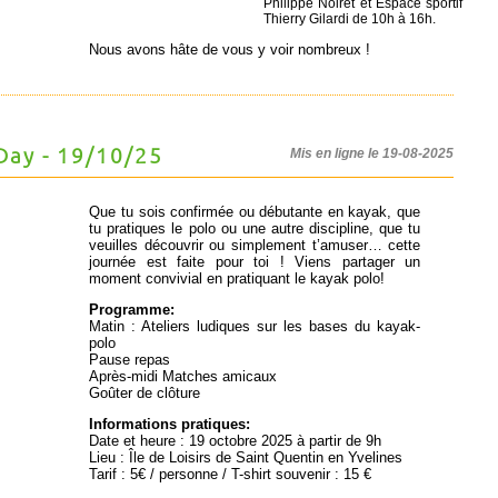
Philippe Noiret et Espace sportif
Thierry Gilardi de 10h à 16h.
Nous avons hâte de vous y voir nombreux !
 Day - 19/10/25
Mis en ligne le 19-08-2025
Que tu sois confirmée ou débutante en kayak, que
tu pratiques le polo ou une autre discipline, que tu
veuilles découvrir ou simplement t’amuser… cette
journée est faite pour toi ! Viens partager un
moment convivial en pratiquant le kayak polo!
Programme:
Matin : Ateliers ludiques sur les bases du kayak-
polo
Pause repas
Après-midi Matches amicaux
Goûter de clôture
Informations pratiques:
Date et heure : 19 octobre 2025 à partir de 9h
Lieu : Île de Loisirs de Saint Quentin en Yvelines
Tarif : 5€ / personne / T-shirt souvenir : 15 €