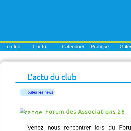
Le club
L'actu
Calendrier
Pratique
Galer
L'actu du club
Toutes les news
Forum des Associations 26
Venez nous rencontrer lors du Foru