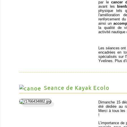
par le
cancer 
avant les
bienf
physique tels q
l'amélioration
renforcement du 
ainsi un
accomp
la qualité de v
activité nautique 
Les séances ont l
encadrées en t
spécialisés sur l
Yvelines. Plus d’
Seance de Kayak Ecolo
Dimanche 15 déc
été dédiée au r
Merci à tous les
!
L'importance de 