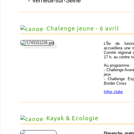
- Verneuil-sur-Seine
Chalenge jeune - 6 avril
L'Île de loisir
accueillera une
Comité régional d
17 h, au centre n
Au programme :
- Challenge Avenir
jeux
- Challenge Esp
Border Cross
Infos clubs
Kayak & Ecologie
Dimanche mati