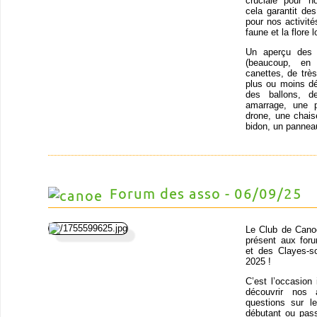
cruciale pour n
cela garantit de
pour nos activit
faune et la flore
Un aperçu des o
(beaucoup, en
canettes, de trè
plus ou moins dé
des ballons, d
amarrage, une p
drone, une chais
bidon, un panneau
Forum des asso - 06/09/25
Le Club de Cano
présent aux for
et des Clayes-s
2025 !
C’est l’occasion 
découvrir nos 
questions sur 
débutant ou pas