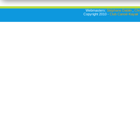
Webmasters:
Stéphane Dablin
,
Chr
Copyright 2010 -
Club Canoë-Kayak T