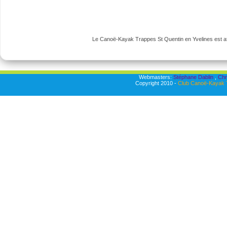
Le Canoë-Kayak Trappes St Quentin en Yvelines est aff
Webmasters:
Stéphane Dablin
,
Chr
Copyright 2010 -
Club Canoë-Kayak T