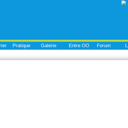
ier
Pratique
Galerie
Entre OO
Forum
L