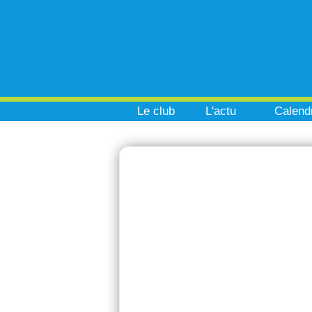
Le club
L'actu
Calendr