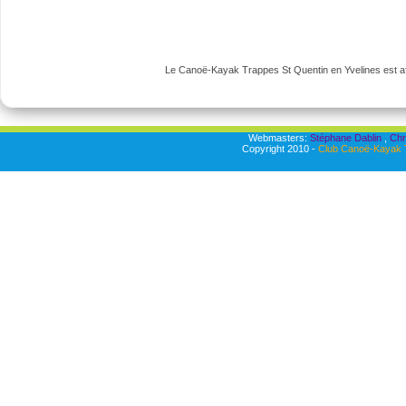
Le Canoë-Kayak Trappes St Quentin en Yvelines est aff
Webmasters:
Stéphane Dablin
,
Chr
Copyright 2010 -
Club Canoë-Kayak T