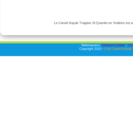
Le Canoë-Kayak Trappes St Quentin en Yvelines est aff
Webmasters:
Stéphane Dablin
,
Chr
Copyright 2010 -
Club Canoë-Kayak T