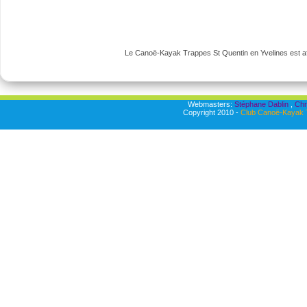
Le Canoë-Kayak Trappes St Quentin en Yvelines est aff
Webmasters:
Stéphane Dablin
,
Chr
Copyright 2010 -
Club Canoë-Kayak T