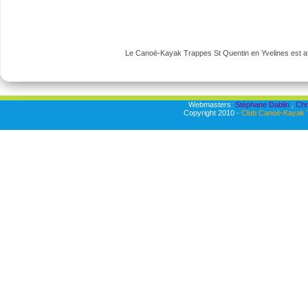
Le Canoë-Kayak Trappes St Quentin en Yvelines est aff
Webmasters:
Stéphane Dablin
,
Chr
Copyright 2010 -
Club Canoë-Kayak T