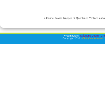
Le Canoë-Kayak Trappes St Quentin en Yvelines est aff
Webmasters:
Stéphane Dablin
,
Chr
Copyright 2010 -
Club Canoë-Kayak T