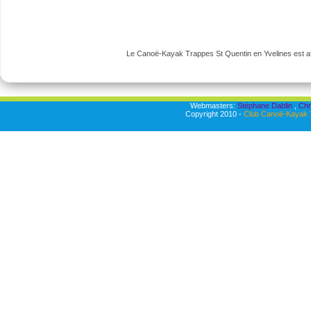
Le Canoë-Kayak Trappes St Quentin en Yvelines est aff
Webmasters:
Stéphane Dablin
,
Chr
Copyright 2010 -
Club Canoë-Kayak T