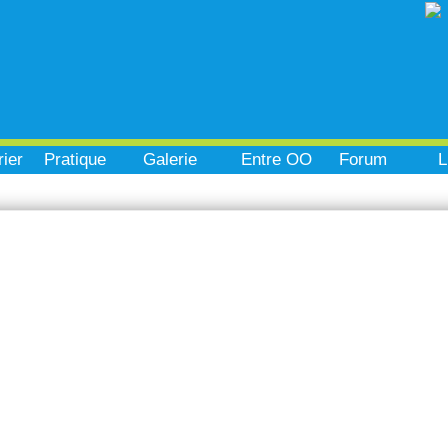
ier
Pratique
Galerie
Entre OO
Forum
L