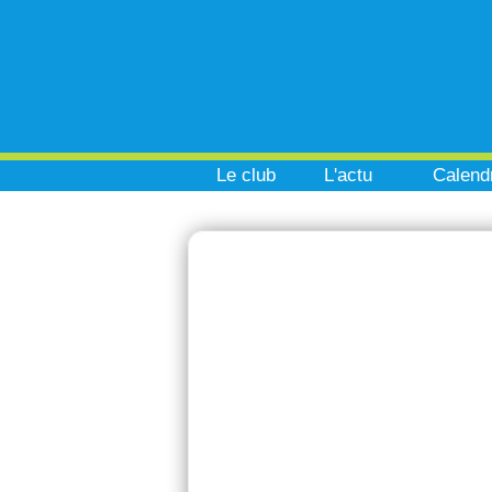
Le club
L'actu
Calendr