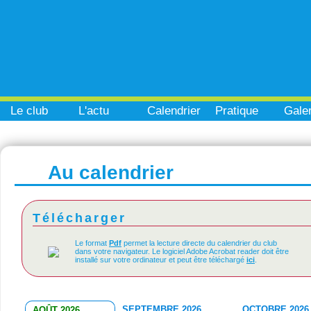
Le club
L'actu
Calendrier
Pratique
Galer
Au calendrier
Télécharger
Le format
Pdf
permet la lecture directe du calendrier du club
dans votre navigateur. Le logiciel Adobe Acrobat reader doit être
installé sur votre ordinateur et peut être téléchargé
ici
.
SEPTEMBRE 2026
OCTOBRE 2026
AOÛT 2026