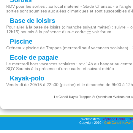
RDV pour les sorties : au local matériel - Stade Chansac - à l’angl
sorties sont soumises aux aléas climatiques et sont susceptibles d’
Base de loisirs
Pour aller à la base de loisirs (dimanche suivant météo) : suivre « 
12h15) soumis à la présence d’un-e cadre  voir forum …
Piscine
Créneaux piscine de Trappes (mercredi sauf vacances scolaires) :
Ecole de pagaie
Le mercredi hors vacances scolaires : rdv 14h au hangar au centre 
SQY Soumis à la présence d’un·e cadre et suivant météo
Kayak-polo
Vendredi de 20h15 à 22h00 (piscine) et le dimanche de 9h00 à 12
Le Canoë-Kayak Trappes St Quentin en Yvelines est aff
Webmasters:
Stéphane Dablin
,
Chr
Copyright 2010 -
Club Canoë-Kayak T