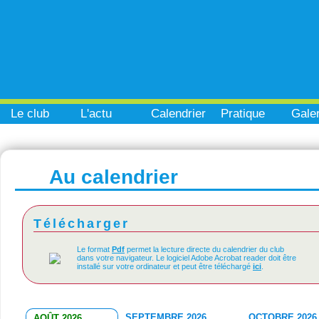
Le club
L'actu
Calendrier
Pratique
Galer
Au calendrier
Télécharger
Le format
Pdf
permet la lecture directe du calendrier du club
dans votre navigateur. Le logiciel Adobe Acrobat reader doit être
installé sur votre ordinateur et peut être téléchargé
ici
.
SEPTEMBRE 2026
OCTOBRE 2026
AOÛT 2026