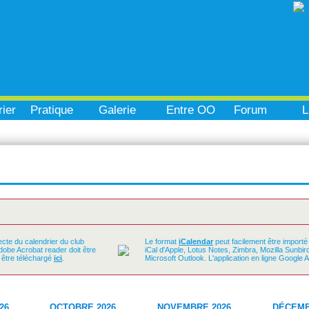
ier
Pratique
Galerie
Entre OO
Forum
L
ecte du calendrier du club
Le format
iCalendar
peut facilement être importé
Adobe Acrobat reader doit être
iCal d'Apple, Lotus Notes, Zimbra, Mozilla Sunbi
t être téléchargé
ici
.
Microsoft Outlook. L'application en ligne Google 
26
OCTOBRE 2026
NOVEMBRE 2026
DÉCEMB