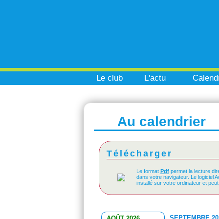
Le club
L'actu
Calendr
Au calendrier
Télécharger
Le format
Pdf
permet la lecture dir
dans votre navigateur. Le logiciel 
installé sur votre ordinateur et peu
SEPTEMBRE 20
AOÛT 2026