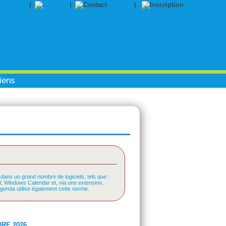
|
|
Contact
|
Inscription
iens
 dans un grand nombre de logiciels, tels que :
rd, Windows Calendar et, via une extension,
Agenda utilise également cette norme.
RE 2026