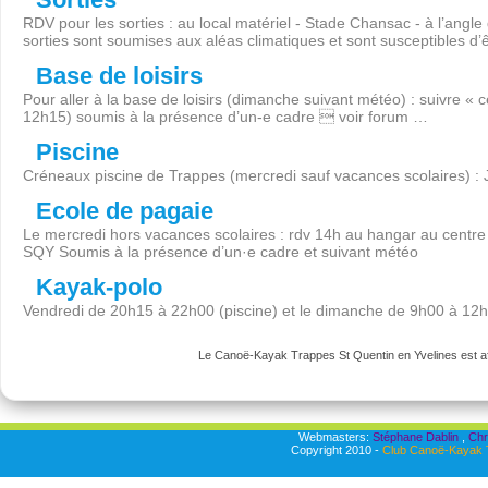
RDV pour les sorties : au local matériel - Stade Chansac - à l’angl
sorties sont soumises aux aléas climatiques et sont susceptibles d’
Base de loisirs
Pour aller à la base de loisirs (dimanche suivant météo) : suivre « 
12h15) soumis à la présence d’un-e cadre  voir forum …
Piscine
Créneaux piscine de Trappes (mercredi sauf vacances scolaires) :
Ecole de pagaie
Le mercredi hors vacances scolaires : rdv 14h au hangar au centre 
SQY Soumis à la présence d’un·e cadre et suivant météo
Kayak-polo
Vendredi de 20h15 à 22h00 (piscine) et le dimanche de 9h00 à 12
Le Canoë-Kayak Trappes St Quentin en Yvelines est aff
Webmasters:
Stéphane Dablin
,
Chr
Copyright 2010 -
Club Canoë-Kayak T