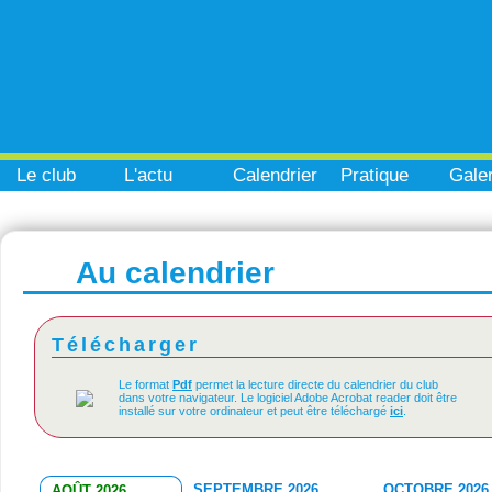
Le club
L'actu
Calendrier
Pratique
Galer
Au calendrier
Télécharger
Le format
Pdf
permet la lecture directe du calendrier du club
dans votre navigateur. Le logiciel Adobe Acrobat reader doit être
installé sur votre ordinateur et peut être téléchargé
ici
.
SEPTEMBRE 2026
OCTOBRE 2026
AOÛT 2026