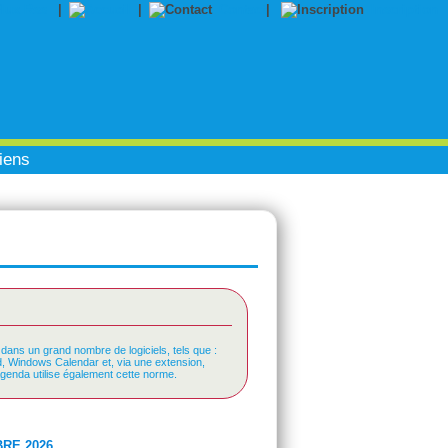
|
|
Contact
|
Inscription
iens
 dans un grand nombre de logiciels, tels que :
rd, Windows Calendar et, via une extension,
Agenda utilise également cette norme.
RE 2026