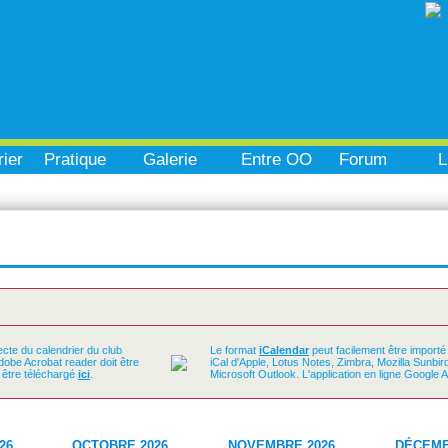
ier
Pratique
Galerie
Entre OO
Forum
L
ecte du calendrier du club
Le format
iCalendar
peut facilement être importé
Adobe Acrobat reader doit être
iCal d'Apple, Lotus Notes, Zimbra, Mozilla Sunbi
t être téléchargé
ici
.
Microsoft Outlook. L'application en ligne Google 
26
OCTOBRE 2026
NOVEMBRE 2026
DÉCEMB