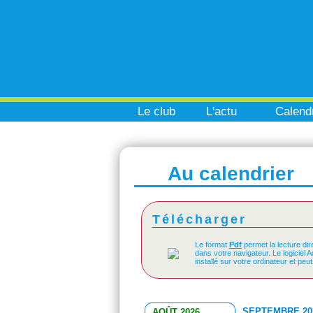
Le club
L'actu
Calendr
Au calendrier
Télécharger
Le format
Pdf
permet la lecture dir
dans votre navigateur. Le logiciel 
installé sur votre ordinateur et peu
SEPTEMBRE 20
AOÛT 2026