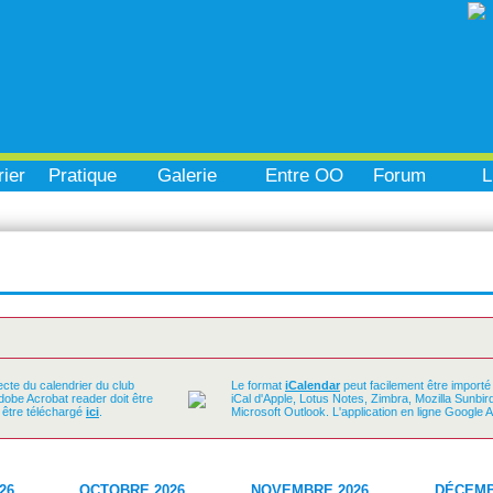
ier
Pratique
Galerie
Entre OO
Forum
L
ecte du calendrier du club
Le format
iCalendar
peut facilement être importé
Adobe Acrobat reader doit être
iCal d'Apple, Lotus Notes, Zimbra, Mozilla Sunbi
t être téléchargé
ici
.
Microsoft Outlook. L'application en ligne Google 
26
OCTOBRE 2026
NOVEMBRE 2026
DÉCEMB