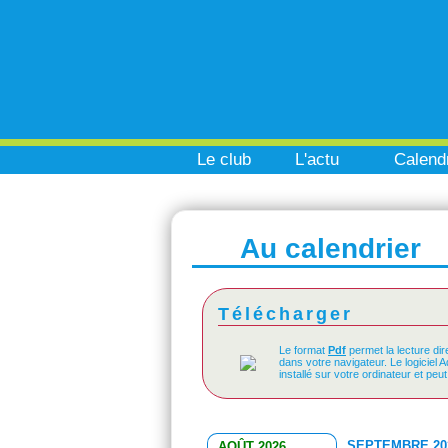
Le club
L'actu
Calendr
Au calendrier
Télécharger
Le format
Pdf
permet la lecture dir
dans votre navigateur. Le logiciel 
installé sur votre ordinateur et peu
SEPTEMBRE 20
AOÛT 2026