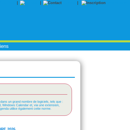
|
|
Contact
|
Inscription
iens
 dans un grand nombre de logiciels, tels que :
rd, Windows Calendar et, via une extension,
Agenda utilise également cette norme.
RE 2026