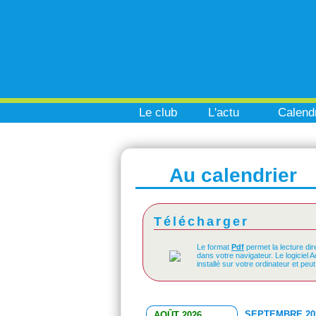
Le club
L'actu
Calendr
Au calendrier
Télécharger
Le format
Pdf
permet la lecture dir
dans votre navigateur. Le logiciel 
installé sur votre ordinateur et peu
SEPTEMBRE 20
AOÛT 2026