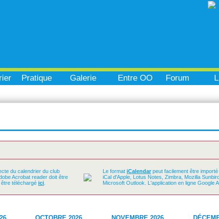
ier
Pratique
Galerie
Entre OO
Forum
L
ecte du calendrier du club
Le format
iCalendar
peut facilement être importé
Adobe Acrobat reader doit être
iCal d'Apple, Lotus Notes, Zimbra, Mozilla Sunbi
t être téléchargé
ici
.
Microsoft Outlook. L'application en ligne Google 
26
OCTOBRE 2026
NOVEMBRE 2026
DÉCEMB