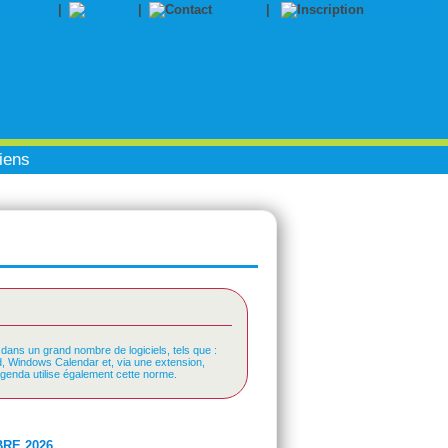
|
|
Contact
|
Inscription
iens
 dans un grand nombre de logiciels, tels que :
rd, Windows Calendar et, via une extension,
Agenda utilise également cette norme.
RE 2026