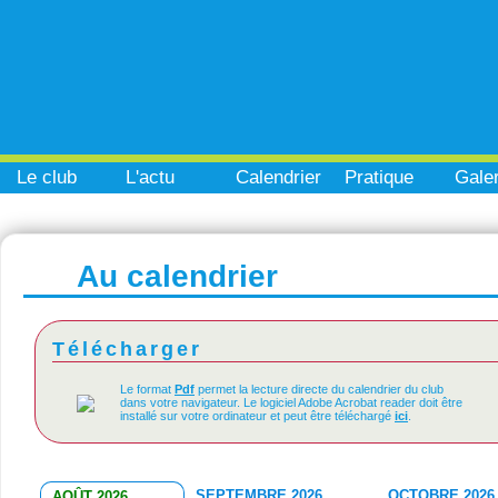
Le club
L'actu
Calendrier
Pratique
Galer
Au calendrier
Télécharger
Le format
Pdf
permet la lecture directe du calendrier du club
dans votre navigateur. Le logiciel Adobe Acrobat reader doit être
installé sur votre ordinateur et peut être téléchargé
ici
.
SEPTEMBRE 2026
OCTOBRE 2026
AOÛT 2026