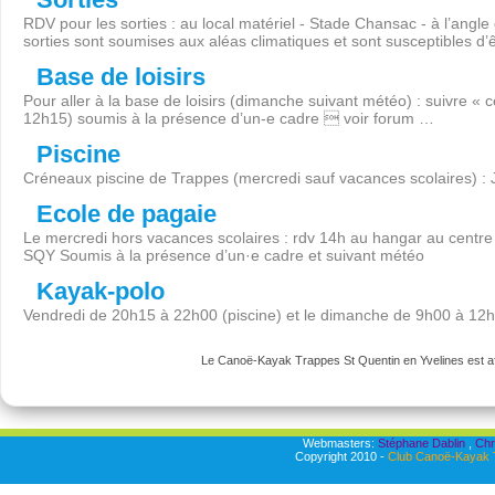
RDV pour les sorties : au local matériel - Stade Chansac - à l’angl
sorties sont soumises aux aléas climatiques et sont susceptibles d’
Base de loisirs
Pour aller à la base de loisirs (dimanche suivant météo) : suivre « 
12h15) soumis à la présence d’un-e cadre  voir forum …
Piscine
Créneaux piscine de Trappes (mercredi sauf vacances scolaires) :
Ecole de pagaie
Le mercredi hors vacances scolaires : rdv 14h au hangar au centre 
SQY Soumis à la présence d’un·e cadre et suivant météo
Kayak-polo
Vendredi de 20h15 à 22h00 (piscine) et le dimanche de 9h00 à 12
Le Canoë-Kayak Trappes St Quentin en Yvelines est aff
Webmasters:
Stéphane Dablin
,
Chr
Copyright 2010 -
Club Canoë-Kayak T