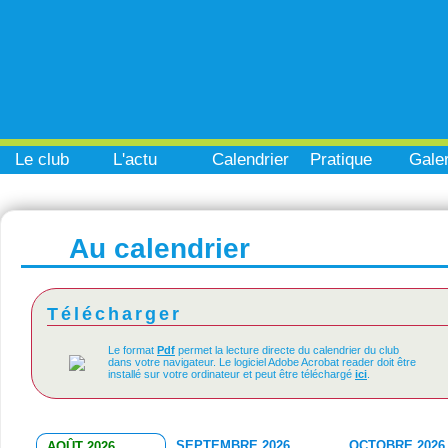
Le club
L'actu
Calendrier
Pratique
Galer
Au calendrier
Télécharger
Le format
Pdf
permet la lecture directe du calendrier du club
dans votre navigateur. Le logiciel Adobe Acrobat reader doit être
installé sur votre ordinateur et peut être téléchargé
ici
.
SEPTEMBRE 2026
OCTOBRE 2026
AOÛT 2026