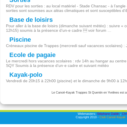
RDV pour les sorties : au local matériel - Stade Chansac - à l’angl
sorties sont soumises aux aléas climatiques et sont susceptibles d’
Base de loisirs
Pour aller à la base de loisirs (dimanche suivant météo) : suivre « 
12h15) soumis à la présence d’un-e cadre  voir forum …
Piscine
Créneaux piscine de Trappes (mercredi sauf vacances scolaires) :
Ecole de pagaie
Le mercredi hors vacances scolaires : rdv 14h au hangar au centre 
SQY Soumis à la présence d’un·e cadre et suivant météo
Kayak-polo
Vendredi de 20h15 à 22h00 (piscine) et le dimanche de 9h00 à 12
Le Canoë-Kayak Trappes St Quentin en Yvelines est aff
Webmasters:
Stéphane Dablin
,
Chr
Copyright 2010 -
Club Canoë-Kayak T