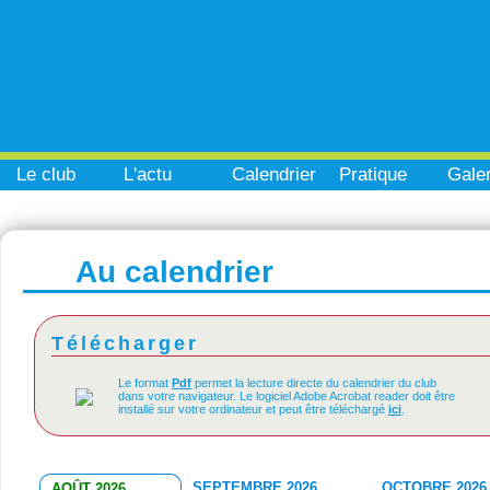
Le club
L'actu
Calendrier
Pratique
Galer
Au calendrier
Télécharger
Le format
Pdf
permet la lecture directe du calendrier du club
dans votre navigateur. Le logiciel Adobe Acrobat reader doit être
installé sur votre ordinateur et peut être téléchargé
ici
.
SEPTEMBRE 2026
OCTOBRE 2026
AOÛT 2026