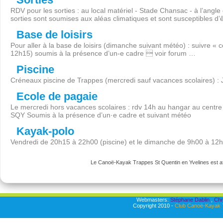
RDV pour les sorties : au local matériel - Stade Chansac - à l’angl
sorties sont soumises aux aléas climatiques et sont susceptibles d’
Base de loisirs
Pour aller à la base de loisirs (dimanche suivant météo) : suivre « 
12h15) soumis à la présence d’un-e cadre  voir forum …
Piscine
Créneaux piscine de Trappes (mercredi sauf vacances scolaires) :
Ecole de pagaie
Le mercredi hors vacances scolaires : rdv 14h au hangar au centre 
SQY Soumis à la présence d’un·e cadre et suivant météo
Kayak-polo
Vendredi de 20h15 à 22h00 (piscine) et le dimanche de 9h00 à 12
Le Canoë-Kayak Trappes St Quentin en Yvelines est aff
Webmasters:
Stéphane Dablin
,
Chr
Copyright 2010 -
Club Canoë-Kayak T