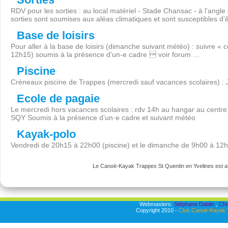
RDV pour les sorties : au local matériel - Stade Chansac - à l’angl
sorties sont soumises aux aléas climatiques et sont susceptibles d’
Base de loisirs
Pour aller à la base de loisirs (dimanche suivant météo) : suivre « 
12h15) soumis à la présence d’un-e cadre  voir forum …
Piscine
Créneaux piscine de Trappes (mercredi sauf vacances scolaires) :
Ecole de pagaie
Le mercredi hors vacances scolaires : rdv 14h au hangar au centre 
SQY Soumis à la présence d’un·e cadre et suivant météo
Kayak-polo
Vendredi de 20h15 à 22h00 (piscine) et le dimanche de 9h00 à 12
Le Canoë-Kayak Trappes St Quentin en Yvelines est aff
Webmasters:
Stéphane Dablin
,
Chr
Copyright 2010 -
Club Canoë-Kayak T