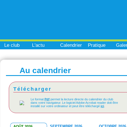
Le club
L'actu
Calendrier
Pratique
Galer
Au calendrier
Télécharger
Le format
Pdf
permet la lecture directe du calendrier du club
dans votre navigateur. Le logiciel Adobe Acrobat reader doit être
installé sur votre ordinateur et peut être téléchargé
ici
.
SEPTEMBRE 2026
OCTOBRE 2026
AOÛT 2026