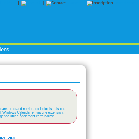
|
|
Contact
|
Inscription
iens
 dans un grand nombre de logiciels, tels que :
rd, Windows Calendar et, via une extension,
Agenda utilise également cette norme.
RE 2026