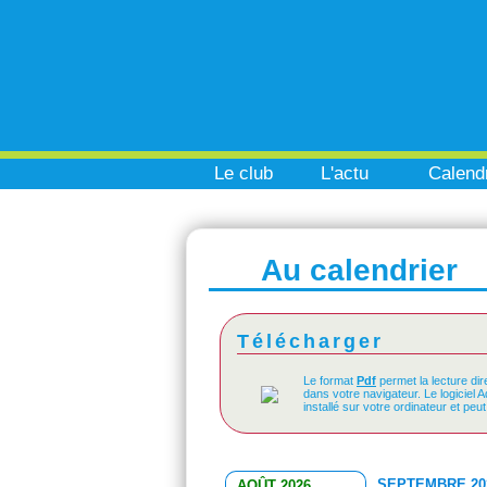
Le club
L'actu
Calendr
Au calendrier
Télécharger
Le format
Pdf
permet la lecture dir
dans votre navigateur. Le logiciel 
installé sur votre ordinateur et peu
SEPTEMBRE 20
AOÛT 2026