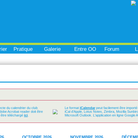
ier
Pratique
Galerie
Entre OO
Forum
L
ecte du calendrier du club
Le format
iCalendar
peut facilement être importé
Adobe Acrobat reader doit être
iCal d'Apple, Lotus Notes, Zimbra, Mozilla Sunbi
t être téléchargé
ici
.
Microsoft Outlook. L'application en ligne Google 
26
OCTOBRE 2026
NOVEMBRE 2026
DÉCEMB