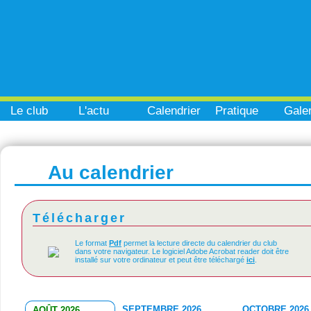
Le club
L'actu
Calendrier
Pratique
Galer
Au calendrier
Télécharger
Le format
Pdf
permet la lecture directe du calendrier du club
dans votre navigateur. Le logiciel Adobe Acrobat reader doit être
installé sur votre ordinateur et peut être téléchargé
ici
.
SEPTEMBRE 2026
OCTOBRE 2026
AOÛT 2026