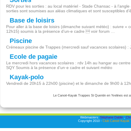
RDV pour les sorties : au local matériel - Stade Chansac - à l’angl
sorties sont soumises aux aléas climatiques et sont susceptibles d’
Base de loisirs
Pour aller à la base de loisirs (dimanche suivant météo) : suivre « 
12h15) soumis à la présence d’un-e cadre  voir forum …
Piscine
Créneaux piscine de Trappes (mercredi sauf vacances scolaires) :
Ecole de pagaie
Le mercredi hors vacances scolaires : rdv 14h au hangar au centre 
SQY Soumis à la présence d’un·e cadre et suivant météo
Kayak-polo
Vendredi de 20h15 à 22h00 (piscine) et le dimanche de 9h00 à 12
Le Canoë-Kayak Trappes St Quentin en Yvelines est aff
Webmasters:
Stéphane Dablin
,
Chr
Copyright 2010 -
Club Canoë-Kayak T