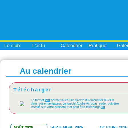
Le club
L'actu
Calendrier
Pratique
Galer
Au calendrier
Télécharger
Le format
Pdf
permet la lecture directe du calendrier du club
dans votre navigateur. Le logiciel Adobe Acrobat reader doit être
installé sur votre ordinateur et peut être téléchargé
ici
.
SEPTEMBRE 2026
OCTOBRE 2026
AOÛT 2026