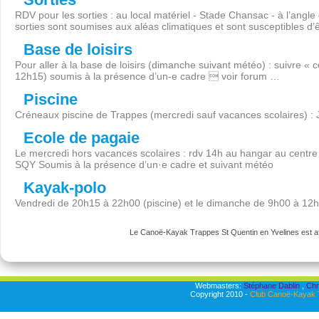
RDV pour les sorties : au local matériel - Stade Chansac - à l’angl
sorties sont soumises aux aléas climatiques et sont susceptibles d’
Base de loisirs
Pour aller à la base de loisirs (dimanche suivant météo) : suivre « 
12h15) soumis à la présence d’un-e cadre  voir forum …
Piscine
Créneaux piscine de Trappes (mercredi sauf vacances scolaires) :
Ecole de pagaie
Le mercredi hors vacances scolaires : rdv 14h au hangar au centre 
SQY Soumis à la présence d’un·e cadre et suivant météo
Kayak-polo
Vendredi de 20h15 à 22h00 (piscine) et le dimanche de 9h00 à 12
Le Canoë-Kayak Trappes St Quentin en Yvelines est aff
Webmasters:
Stéphane Dablin
,
Chr
Copyright 2010 -
Club Canoë-Kayak T