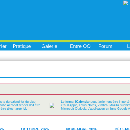
ier
Pratique
Galerie
Entre OO
Forum
L
ecte du calendrier du club
Le format
iCalendar
peut facilement être importé
Adobe Acrobat reader doit être
iCal d'Apple, Lotus Notes, Zimbra, Mozilla Sunbi
t être téléchargé
ici
.
Microsoft Outlook. L'application en ligne Google 
26
OCTOBRE 2026
NOVEMBRE 2026
DÉCEMB