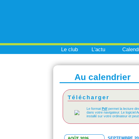
Le club
L'actu
Calendr
Au calendrier
Télécharger
Le format
Pdf
permet la lecture dir
dans votre navigateur. Le logiciel 
installé sur votre ordinateur et peu
SEPTEMBRE 20
AOÛT 2026