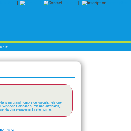
|
|
Contact
|
Inscription
iens
 dans un grand nombre de logiciels, tels que :
rd, Windows Calendar et, via une extension,
Agenda utilise également cette norme.
RE 2026