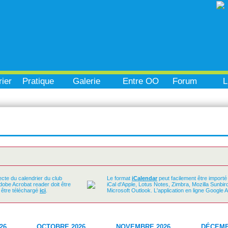
ier
Pratique
Galerie
Entre OO
Forum
L
ecte du calendrier du club
Le format
iCalendar
peut facilement être importé
Adobe Acrobat reader doit être
iCal d'Apple, Lotus Notes, Zimbra, Mozilla Sunbi
t être téléchargé
ici
.
Microsoft Outlook. L'application en ligne Google 
26
OCTOBRE 2026
NOVEMBRE 2026
DÉCEMB