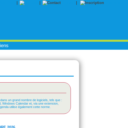
|
|
Contact
|
Inscription
iens
 dans un grand nombre de logiciels, tels que :
rd, Windows Calendar et, via une extension,
Agenda utilise également cette norme.
RE 2026