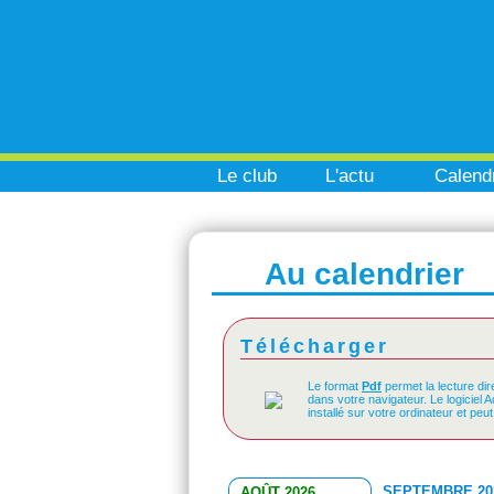
Le club
L'actu
Calendr
Au calendrier
Télécharger
Le format
Pdf
permet la lecture dir
dans votre navigateur. Le logiciel 
installé sur votre ordinateur et peu
SEPTEMBRE 20
AOÛT 2026