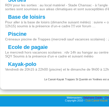
RDV pour les sorties : au local matériel - Stade Chansac - à l’angl
sorties sont soumises aux aléas climatiques et sont susceptibles d’
Base de loisirs
Pour aller à la base de loisirs (dimanche suivant météo) : suivre « 
12h15) soumis à la présence d’un-e cadre  voir forum …
Piscine
Créneaux piscine de Trappes (mercredi sauf vacances scolaires) :
Ecole de pagaie
Le mercredi hors vacances scolaires : rdv 14h au hangar au centre 
SQY Soumis à la présence d’un·e cadre et suivant météo
Kayak-polo
Vendredi de 20h15 à 22h00 (piscine) et le dimanche de 9h00 à 12
Le Canoë-Kayak Trappes St Quentin en Yvelines est aff
Webmasters:
Stéphane Dablin
,
Chr
Copyright 2010 -
Club Canoë-Kayak T