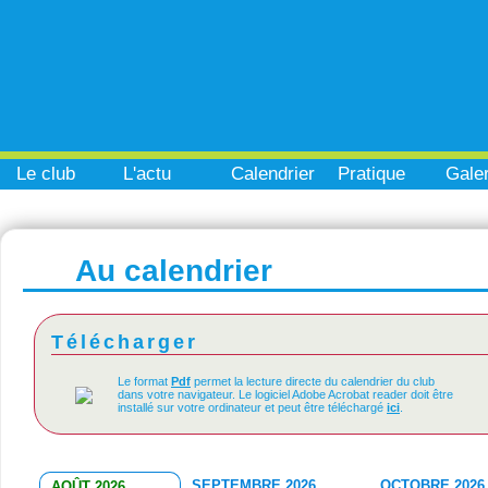
Le club
L'actu
Calendrier
Pratique
Galer
Au calendrier
Télécharger
Le format
Pdf
permet la lecture directe du calendrier du club
dans votre navigateur. Le logiciel Adobe Acrobat reader doit être
installé sur votre ordinateur et peut être téléchargé
ici
.
SEPTEMBRE 2026
OCTOBRE 2026
AOÛT 2026