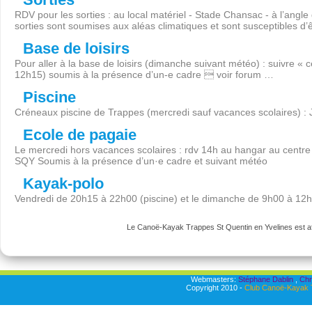
RDV pour les sorties : au local matériel - Stade Chansac - à l’angl
sorties sont soumises aux aléas climatiques et sont susceptibles d’
Base de loisirs
Pour aller à la base de loisirs (dimanche suivant météo) : suivre « 
12h15) soumis à la présence d’un-e cadre  voir forum …
Piscine
Créneaux piscine de Trappes (mercredi sauf vacances scolaires) :
Ecole de pagaie
Le mercredi hors vacances scolaires : rdv 14h au hangar au centre 
SQY Soumis à la présence d’un·e cadre et suivant météo
Kayak-polo
Vendredi de 20h15 à 22h00 (piscine) et le dimanche de 9h00 à 12
Le Canoë-Kayak Trappes St Quentin en Yvelines est aff
Webmasters:
Stéphane Dablin
,
Chr
Copyright 2010 -
Club Canoë-Kayak T