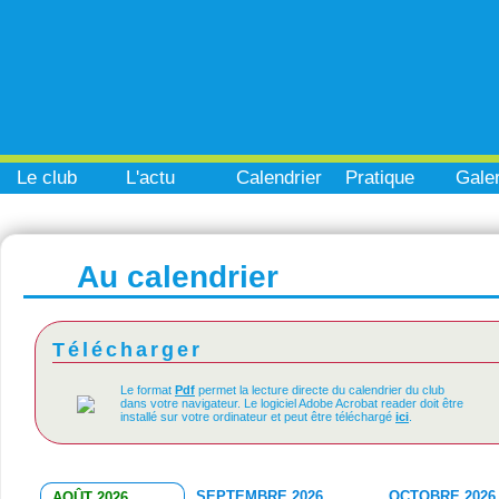
Le club
L'actu
Calendrier
Pratique
Galer
Au calendrier
Télécharger
Le format
Pdf
permet la lecture directe du calendrier du club
dans votre navigateur. Le logiciel Adobe Acrobat reader doit être
installé sur votre ordinateur et peut être téléchargé
ici
.
SEPTEMBRE 2026
OCTOBRE 2026
AOÛT 2026