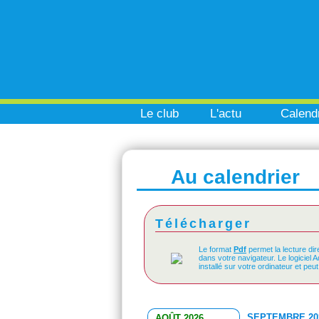
Le club
L'actu
Calendr
Au calendrier
Télécharger
Le format
Pdf
permet la lecture dir
dans votre navigateur. Le logiciel 
installé sur votre ordinateur et peu
SEPTEMBRE 20
AOÛT 2026