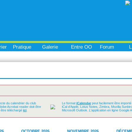
ier
Pratique
Galerie
Entre OO
Forum
L
ecte du calendrier du club
Le format
iCalendar
peut facilement être importé
Adobe Acrobat reader doit être
iCal d'Apple, Lotus Notes, Zimbra, Mozilla Sunbi
t être téléchargé
ici
.
Microsoft Outlook. L'application en ligne Google 
26
OCTOBRE 2026
NOVEMBRE 2026
DÉCEMB