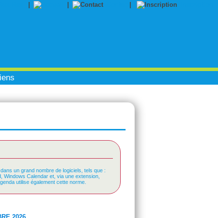
|
|
Contact
|
Inscription
iens
 dans un grand nombre de logiciels, tels que :
rd, Windows Calendar et, via une extension,
Agenda utilise également cette norme.
RE 2026